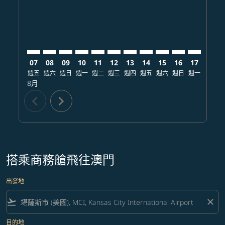
07
08
09
10
11
12
13
14
15
16
17
18
週五
週六
週日
週一
週二
週三
週四
週五
週六
週日
週一
週二
8月
chevron_left
chevron_right
搭乘商務艙飛往澳門
出發地
flight_takeoff
close
目的地