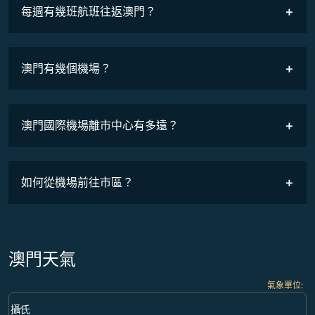
COSMILE會員
每週有幾班航班往返澳門？
班機時刻表
澳門有幾個機場？
澳門國際機場離市中心有多遠？
如何從機場前往市區？
澳門天氣
氣象單位
:
Weather unit option 攝氏 Selected
keyboard_arrow_down
攝氏