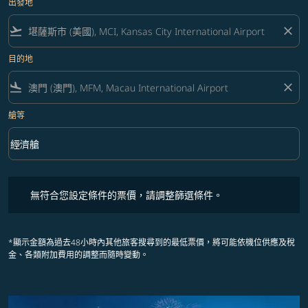
出發地
flight_takeoff
close
目的地
flight_land
close
艙等
keyboard_arrow_down
經濟艙
艙等 option 經濟艙 Selected
無符合您設定條件的票價，請調整篩選條件。
無符合您設定條件的票價，請調整篩選條件。
*顯示金額為過去48小時內其他旅客搜尋到的最低票價，將可能依機位供應及稅
金、各類附加費用的調整而隨時變動。