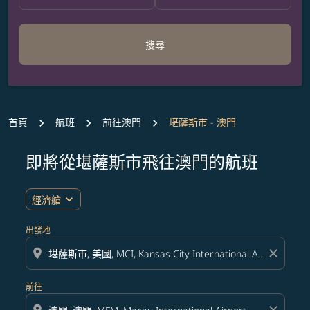
搜尋
首頁
航班
前往澳門
堪薩斯市 - 澳門
即將從堪薩斯市飛往澳門的航班
無符合您設定條件的票價，請調整篩選條件。
expand_more
經濟艙
出發地
location_on
close
前往