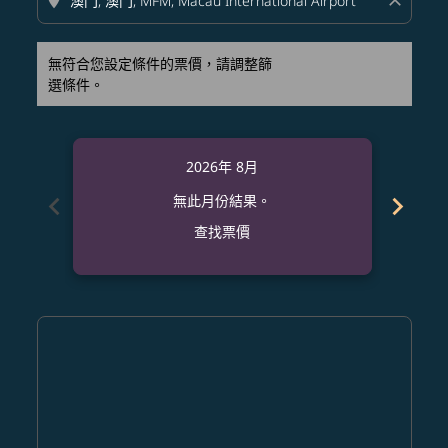
location_on
close
無符合您設定條件的票價，請調整篩
選條件。
2026年 8月
chevron_left
chevron_right
無此月份結果。
查找票價
Displaying fares for 八月-2026
MCI–MFM: cmp-view-offers-disclaimer. 查找票價
MCI–MFM: cmp-view-offers-disclaimer. 查找票價
MCI–MFM: cmp-view-offers-disclaimer. 
MCI–MFM: cmp-view-offers-disclaime
MCI–MFM: cmp-view-offers-discl
MCI–MFM: cmp-view-offers-d
MCI–MFM: cmp-view-offer
MCI–MFM: cmp-view-o
MCI–MFM: cmp-vi
MCI–MFM: cmp
MCI–MFM:
MCI–
M