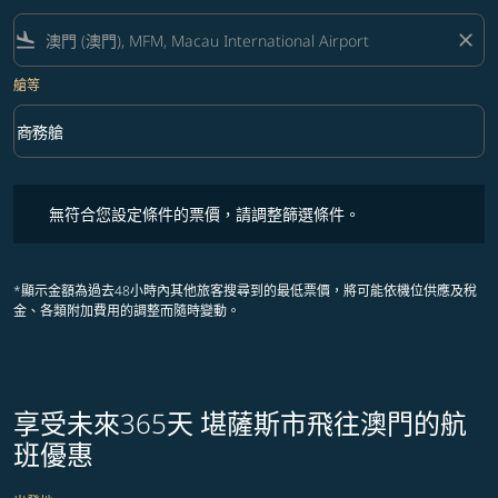
flight_land
close
艙等
keyboard_arrow_down
商務艙
艙等 option 商務艙 Selected
無符合您設定條件的票價，請調整篩選條件。
無符合您設定條件的票價，請調整篩選條件。
*顯示金額為過去48小時內其他旅客搜尋到的最低票價，將可能依機位供應及稅
金、各類附加費用的調整而隨時變動。
享受未來365天 堪薩斯市飛往澳門的航
班優惠