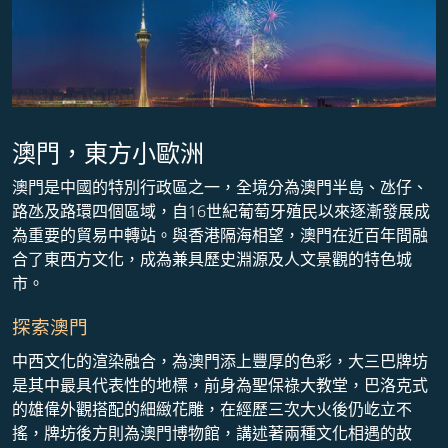
澳門，東方小歐洲
澳門是中國的特別行政區之一，全境分為澳門半島、氹仔、
路氹及路環四個區域，自16世紀葡萄牙殖民以來逐漸發展成
為重要的貿易中轉站。與香港隔海相望，澳門在近百年間融
合了東西方文化，成為兼具歷史淵源及人文景觀的特色城
市。
探索澳門
中西文化的渲染融合，為澳門添上豐厚的色彩，大三巴牌坊
是其中最具代表性的地標，前身為聖保祿大教堂，巴洛克式
的雄偉外觀搭配的細緻花雕，在經歷三次大火後仍屹立不
搖，牌坊後方則為澳門博物館，講述著兩種文化相遇的故