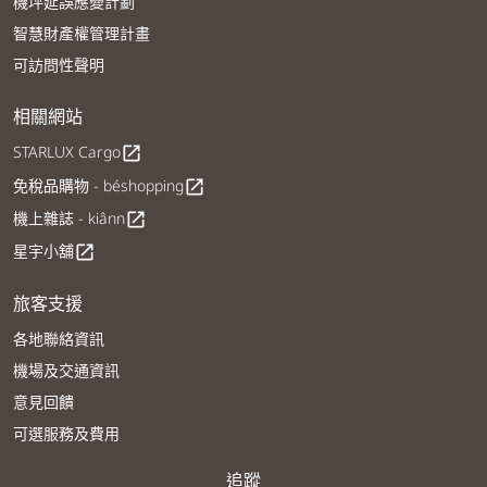
機坪延誤應變計劃
智慧財產權管理計畫
可訪問性聲明
相關網站
STARLUX Cargo
open_in_new
免稅品購物 - béshopping
open_in_new
機上雜誌 - kiânn
open_in_new
星宇小舖
open_in_new
旅客支援
各地聯絡資訊
機場及交通資訊
意見回饋
可選服務及費用
追蹤