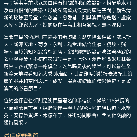
事；議事亭前地以黑白碎石相間的地面為設計，搭配噴水池
及黃白相間的建築，形成充滿歐式浪漫的廣場空間；顏色清
新的玫瑰聖母堂、仁慈堂、戀愛巷，則與澳門旅遊塔、盧家
大屋、鄭家大屋、媽閣廟在半島上相互凝視，毫不違和。
富麗堂皇的酒店則在路氹的新城區與歷史隔海相望，威尼斯
人、新濠天地、葡京、永利，為當地結合住宿、餐飲、賭
場、商城的知名綜合型酒店，金碧輝煌的設計演繹著極致的
奢華與尊榮，不妨前來試試手氣。此外，澳門地區米其林餐
廳林立各式菜系一應俱全，吃飽喝足後的娛樂，可以前往全
新濠天地觀看知名大秀-水舞間，其高難度的特技表演配上絢
麗的服裝和空間設計，成就一場震撼磅礡的精彩傳奇，是遊
澳門的必看節目。
位於氹仔官也街則是澳門最著名的手信街，僅約115米長的
小街卻應有盡有，採購完伴手禮再品嚐道地的豬扒包、水蟹
粥、安德魯蛋塔、木糠布丁，在街坊間體會中西文化交融的
獨特風采。
最佳旅遊季節