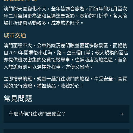
澳門的天氣變化不大，全年皆適合旅遊。而每年的九月至次
年二月氣候更為溫和且適逢聖誕節、春節的打折季，各大商
場打折優惠活動較多，成為旅遊旺季。
城市交通
澳門面積不大，公車路線清楚明瞭並覆蓋多數景區，而輕軌
自2019年開通後串起海、路、空三個口岸；較大規模的酒店
亦提供班次密集的免費接駁專車，往返酒店及旅遊區，而多
人旅遊時則可以選擇計程車，方便又省時。
立即搜尋航班，規劃一趟飛往澳門的旅程，享受安全、高質
感的飛行體驗，猶如精品，收藏於心！
常見問題
什麼時候飛往澳門最便宜？
最低票價