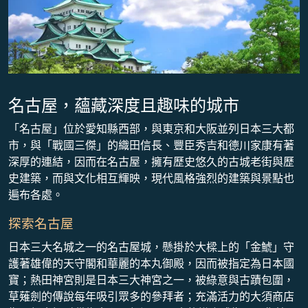
名古屋，蘊藏深度且趣味的城市
「名古屋」位於愛知縣西部，與東京和大阪並列日本三大都
市，與「戰國三傑」的織田信長、豐臣秀吉和德川家康有著
深厚的連結，因而在名古屋，擁有歷史悠久的古城老街與歷
史建築，而與文化相互輝映，現代風格強烈的建築與景點也
遍布各處。
探索名古屋
日本三大名城之一的名古屋城，懸掛於大樑上的「金鯱」守
護著雄偉的天守閣和華麗的本丸御殿，因而被指定為日本國
寶；熱田神宮則是日本三大神宮之一，被綠意與古蹟包圍，
草薙劍的傳說每年吸引眾多的參拜者；充滿活力的大須商店