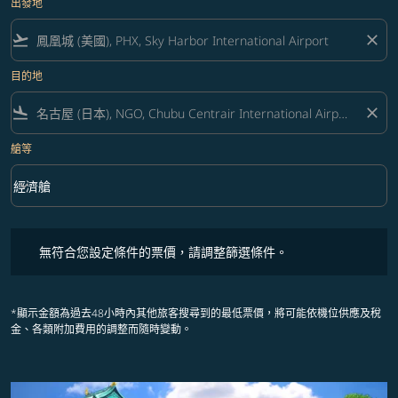
出發地
flight_takeoff
close
目的地
flight_land
close
艙等
keyboard_arrow_down
經濟艙
艙等 option 經濟艙 Selected
無符合您設定條件的票價，請調整篩選條件。
無符合您設定條件的票價，請調整篩選條件。
*顯示金額為過去48小時內其他旅客搜尋到的最低票價，將可能依機位供應及稅
金、各類附加費用的調整而隨時變動。