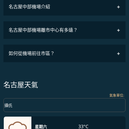
名古屋中部機場介紹
名古屋中部機場離市中心有多遠？
如何從機場前往市區？
名古屋天氣
氣象單位
:
Weather unit option 攝氏 Selected
keyboard_arrow_down
攝氏
33°C
星期六