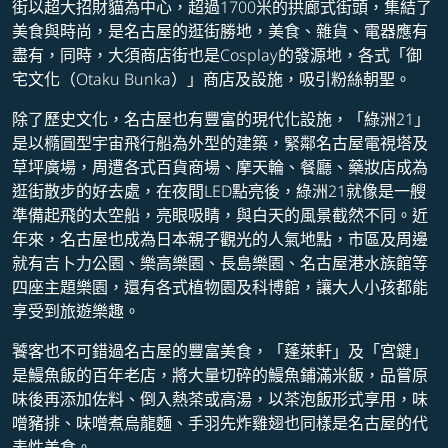
街以超大招財貓為中心，超過1700米的拱廊式街頭，集結了
美食與時尚，是名古屋的逛街勝地，美食、雜貨、電器應有
盡有，同時，大須商店街也是Cosplay的發源地，各式「御
宅文化（Otaku Bunka）」商店及設施，吸引粉絲朝聖。
除了歷史文化，名古屋也有豐富的現代化設施，「綠洲21」
是以橢圓型宇宙飛行船為外型的建築，緊鄰名古屋電視塔及
草坪廣場，周遭各式百貨商場、摩天輪、餐廳、藥妝店成為
逛街散步的好去處，在夜間LED點亮後，綠洲21就像是一艘
準備起飛的太空船，亮眼吸睛，與白天的風景截然不同。近
年來，名古屋也成為日本親子觀光的人氣地點，市區及周邊
就有吉卜力公園、樂高樂園、長島樂園、名古屋港水族館等
四座主題樂園，還有各式植物園及科博館，讓大人小孩都能
享受到旅遊樂趣。
饕客也不可錯過名古屋的豐富美食，「蓬萊軒」及「宮鍵」
是鰻魚飯的百年老店，將大量切碎的鰻魚鋪滿米飯，品嘗原
味後再添加佐料、倒入熱茶或高湯，以茶泡飯形式享用，味
噌豬排、味噌煮烏龍麵、手羽先炸雞翅也同樣是名古屋的代
表性美食。