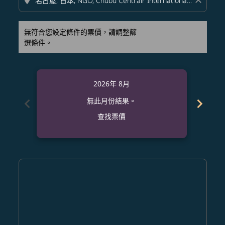
location_on
close
無符合您設定條件的票價，請調整篩
選條件。
2026年 8月
chevron_left
chevron_right
無此月份結果。
查找票價
Displaying fares for 八月-2026
PHX–NGO: cmp-view-offers-disclaimer. 查找票價
PHX–NGO: cmp-view-offers-disclaimer. 查找票價
PHX–NGO: cmp-view-offers-disclaimer. 
PHX–NGO: cmp-view-offers-disclaime
PHX–NGO: cmp-view-offers-discl
PHX–NGO: cmp-view-offers-d
PHX–NGO: cmp-view-offer
PHX–NGO: cmp-view-o
PHX–NGO: cmp-vi
PHX–NGO: cmp
PHX–NGO:
PHX–
P