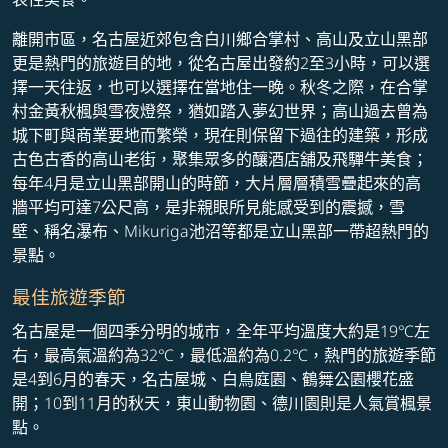
離開市區，名古屋近郊包含白川鄉合掌村、高山及立山黑部
更是熱門的旅遊目的地，從名古屋出發約2至3小時，可以選
擇一天往返，也可以選擇在當地住一晚。秋冬之際，在合掌
村金黃秋楓與雪夜燈祭，猶如踏入夢幻世界；高山過去曾為
城下町與商業要地而繁榮，現在則保留下過往的建築，形成
古色古香的高山老街，聚集眾多的釀酒店舖及飛驒牛美食；
每年4月是立山黑部開山的時節，大片層層積雪疊起來的高
牆平均可達7公尺高，是非親眼所見能感受到的震撼，雪
壁、稱名瀑布、Mikuriga池沼等都是立山黑部一帶超熱門的
景點。
最佳旅遊季節
名古屋是一個四季分明的城市，全年平均溫度大約是19℃左
右，最高氣溫約為32℃，最低溫約為0.2℃，熱門的旅遊季節
是4到6月的春天，名古屋城、白鳥庭園、鶴舞公園櫻花盛
開；10到11月的秋天，東山動物園、德川園則是人氣賞楓景
點。