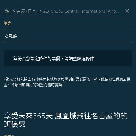
flight_land
close
艙等
keyboard_arrow_down
商務艙
艙等 option 商務艙 Selected
無符合您設定條件的票價，請調整篩選條件。
無符合您設定條件的票價，請調整篩選條件。
*顯示金額為過去48小時內其他旅客搜尋到的最低票價，將可能依機位供應及稅
金、各類附加費用的調整而隨時變動。
享受未來365天 鳳凰城飛往名古屋的航
班優惠