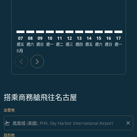
07
08
09
10
11
12
13
14
15
16
17
18
週五
週六
週日
週一
週二
週三
週四
週五
週六
週日
週一
週二
8月
chevron_left
chevron_right
搭乘商務艙飛往名古屋
出發地
flight_takeoff
close
目的地