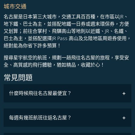
城市交通
名古屋是日本第三大城市，交通工具百百種，在市區以JR、
地下鐵、巴士為主，並搭配地鐵一日券或週末環保券，方便
又划算；前往合掌村、飛驒高山等地則以近鐵、JR、名鐵、
巴士為主，並搭配選擇JR Pass 高山及北陸地區周遊券使用，
絕對能為你省下許多預算！
搜尋星宇航空的航班，規劃一趟飛往名古屋的旅程，享受安
全、高質感的飛行體驗，猶如精品，收藏於心！
常見問題
什麼時候飛往名古屋最便宜？
最低票價
COSMILE會員
每週有幾班航班往返名古屋？
班機時刻表