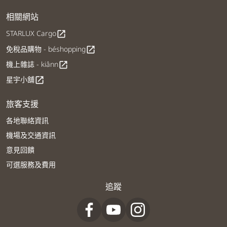
相關網站
STARLUX Cargo
open_in_new
免稅品購物 - béshopping
open_in_new
機上雜誌 - kiânn
open_in_new
星宇小舖
open_in_new
旅客支援
各地聯絡資訊
機場及交通資訊
意見回饋
可選服務及費用
追蹤