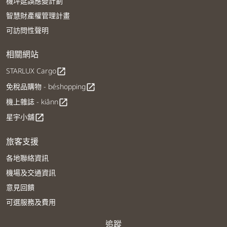
機坪延誤應變計劃
智慧財產權管理計畫
可訪問性聲明
相關網站
STARLUX Cargo
open_in_new
免稅品購物 - béshopping
open_in_new
機上雜誌 - kiânn
open_in_new
星宇小舖
open_in_new
旅客支援
各地聯絡資訊
機場及交通資訊
意見回饋
可選服務及費用
追蹤