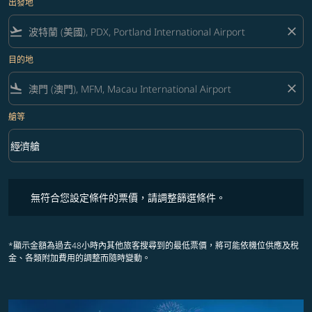
出發地
flight_takeoff
close
目的地
flight_land
close
艙等
keyboard_arrow_down
經濟艙
艙等 option 經濟艙 Selected
無符合您設定條件的票價，請調整篩選條件。
無符合您設定條件的票價，請調整篩選條件。
*顯示金額為過去48小時內其他旅客搜尋到的最低票價，將可能依機位供應及稅
金、各類附加費用的調整而隨時變動。