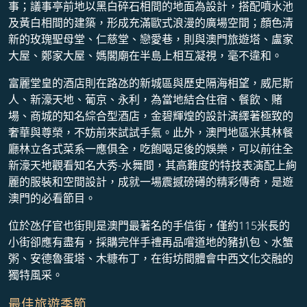
事；議事亭前地以黑白碎石相間的地面為設計，搭配噴水池
及黃白相間的建築，形成充滿歐式浪漫的廣場空間；顏色清
新的玫瑰聖母堂、仁慈堂、戀愛巷，則與澳門旅遊塔、盧家
大屋、鄭家大屋、媽閣廟在半島上相互凝視，毫不違和。
富麗堂皇的酒店則在路氹的新城區與歷史隔海相望，威尼斯
人、新濠天地、葡京、永利，為當地結合住宿、餐飲、賭
場、商城的知名綜合型酒店，金碧輝煌的設計演繹著極致的
奢華與尊榮，不妨前來試試手氣。此外，澳門地區米其林餐
廳林立各式菜系一應俱全，吃飽喝足後的娛樂，可以前往全
新濠天地觀看知名大秀-水舞間，其高難度的特技表演配上絢
麗的服裝和空間設計，成就一場震撼磅礡的精彩傳奇，是遊
澳門的必看節目。
位於氹仔官也街則是澳門最著名的手信街，僅約115米長的
小街卻應有盡有，採購完伴手禮再品嚐道地的豬扒包、水蟹
粥、安德魯蛋塔、木糠布丁，在街坊間體會中西文化交融的
獨特風采。
最佳旅遊季節