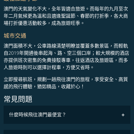
澳門的天氣變化不大，全年皆適合旅遊。而每年的九月至次
年二月氣候更為溫和且適逢聖誕節、春節的打折季，各大商
場打折優惠活動較多，成為旅遊旺季。
城市交通
澳門面積不大，公車路線清楚明瞭並覆蓋多數景區，而輕軌
自2019年開通後串起海、路、空三個口岸；較大規模的酒店
亦提供班次密集的免費接駁專車，往返酒店及旅遊區，而多
人旅遊時則可以選擇計程車，方便又省時。
立即搜尋航班，規劃一趟飛往澳門的旅程，享受安全、高質
感的飛行體驗，猶如精品，收藏於心！
常見問題
什麼時候飛往澳門最便宜？
最低票價