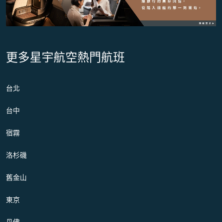
更多星宇航空熱門航班
台北
台中
宿霧
洛杉磯
舊金山
東京
丹佛