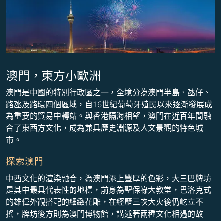
澳門，東方小歐洲
澳門是中國的特別行政區之一，全境分為澳門半島、氹仔、
路氹及路環四個區域，自16世紀葡萄牙殖民以來逐漸發展成
為重要的貿易中轉站。與香港隔海相望，澳門在近百年間融
合了東西方文化，成為兼具歷史淵源及人文景觀的特色城
市。
探索澳門
中西文化的渲染融合，為澳門添上豐厚的色彩，大三巴牌坊
是其中最具代表性的地標，前身為聖保祿大教堂，巴洛克式
的雄偉外觀搭配的細緻花雕，在經歷三次大火後仍屹立不
搖，牌坊後方則為澳門博物館，講述著兩種文化相遇的故