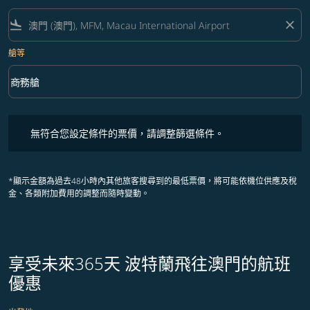
flight_land
close
艙等
keyboard_arrow_down
商務艙
艙等 option 商務艙 Selected
無符合您設定條件的票價，請調整篩選條件。
無符合您設定條件的票價，請調整篩選條件。
*顯示金額為過去48小時內其他旅客搜尋到的最低票價，將可能依機位供應及稅
金、各類附加費用的調整而隨時變動。
享受未來365天 波特蘭飛往澳門的航班
優惠