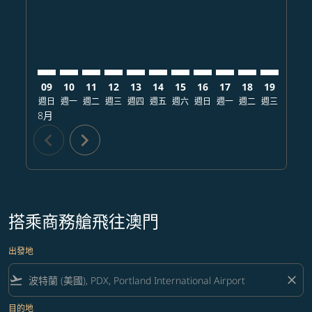
09
10
11
12
13
14
15
16
17
18
19
20
週日
週一
週二
週三
週四
週五
週六
週日
週一
週二
週三
週四
8月
chevron_left
chevron_right
搭乘商務艙飛往澳門
出發地
flight_takeoff
close
目的地