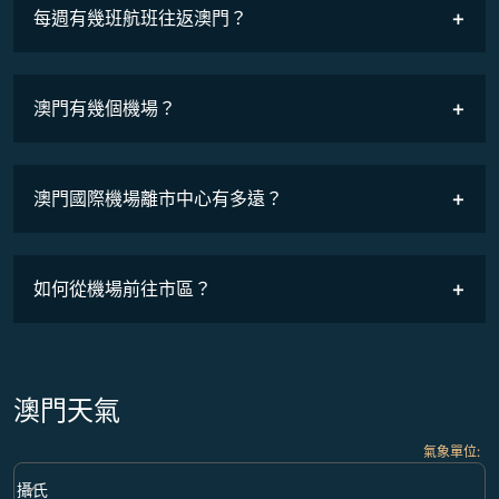
COSMILE會員
每週有幾班航班往返澳門？
班機時刻表
澳門有幾個機場？
澳門國際機場離市中心有多遠？
如何從機場前往市區？
澳門天氣
氣象單位
:
Weather unit option 攝氏 Selected
keyboard_arrow_down
攝氏