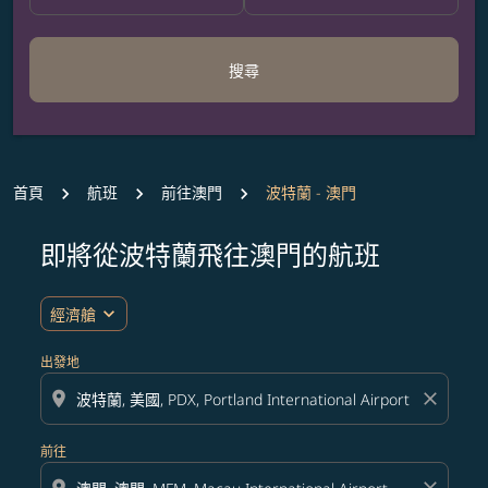
搜尋
首頁
航班
前往澳門
波特蘭 - 澳門
即將從波特蘭飛往澳門的航班
無符合您設定條件的票價，請調整篩選條件。
expand_more
經濟艙
出發地
location_on
close
前往