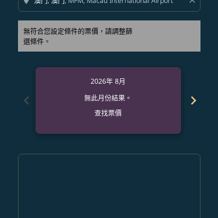
location_on
close
無符合您設定條件的票價，請調整篩
選條件。
2026年 8月
chevron_left
chevron_right
無此月份結果。
查找票價
Displaying fares for 八月-2026
PDX–MFM: cmp-view-offers-disclaimer. 查找票價
PDX–MFM: cmp-view-offers-disclaimer. 查找票價
PDX–MFM: cmp-view-offers-disclaimer. 
PDX–MFM: cmp-view-offers-disclaime
PDX–MFM: cmp-view-offers-discl
PDX–MFM: cmp-view-offers-d
PDX–MFM: cmp-view-offer
PDX–MFM: cmp-view-o
PDX–MFM: cmp-vi
PDX–MFM: cmp
PDX–MFM:
PDX–
P