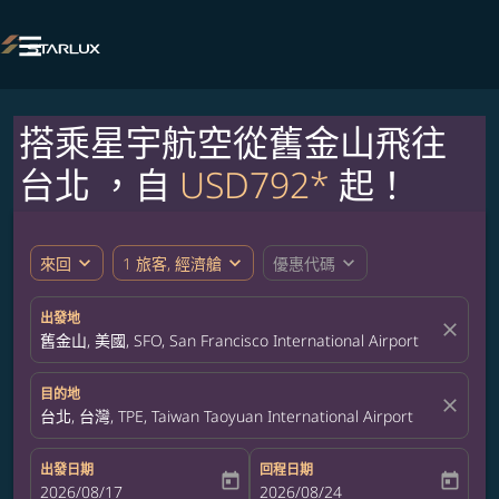

搭乘星宇航空從舊金山飛往
台北 ，自
USD792*
起！
expand_more
expand_more
expand_more
來回
1 旅客, 經濟艙
優惠代碼
出發地
close
舊金山, 美國, SFO, San Francisco International Airport
目的地
close
台北, 台灣, TPE, Taiwan Taoyuan International Airport
出發日期
回程日期
today
today
fc-booking-departure-date-aria-label
2026/08/17
fc-booking-return-date-aria-label
2026/08/24