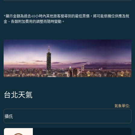
*顯示金額為過去48小時內其他旅客搜尋到的最低票價，將可能依機位供應及稅
金、各類附加費用的調整而隨時變動。
台北天氣
氣象單位
:
Weather unit option 攝氏 Selected
keyboard_arrow_down
攝氏