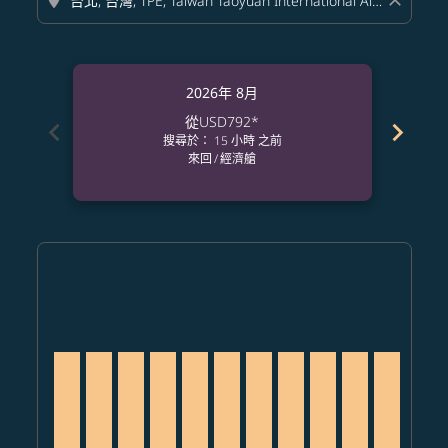
location_on
close
2026年 8月
從
USD792
*
chevron_left
chevron_right
搜尋於： 15 小時 之前
來回
/
經濟艙
Displaying fares for 八月-2026
SFO–TPE, 2026/08/10 – 2026/08/20: 從 USD792
SFO–TPE, 2026/08/11 – 2026/08/29: 從 USD792
SFO–TPE, 2026/08/12 – 2026/09/08: 從 USD7
SFO–TPE, 2026/08/13 – 2026/08/31: 從 
SFO–TPE, 2026/08/14 – 2026/08/22
SFO–TPE, 2026/08/15 – 2026/0
SFO–TPE, 2026/08/16 – 20
SFO–TPE, 2026/08/17 
SFO–TPE, 2026/08
SFO–TPE, 2026
SFO–TPE, 
SFO–T
S