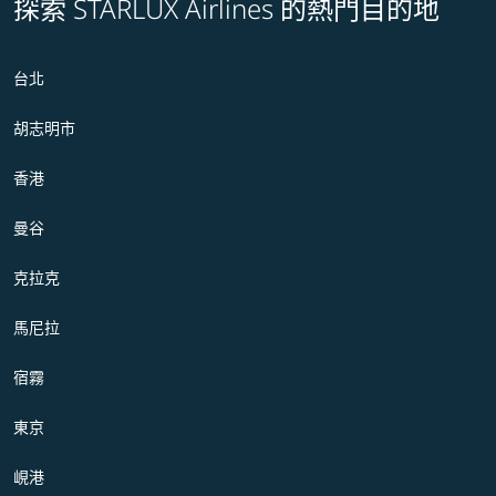
探索 STARLUX Airlines 的熱門目的地
台北
胡志明市
香港
曼谷
克拉克
馬尼拉
宿霧
東京
峴港