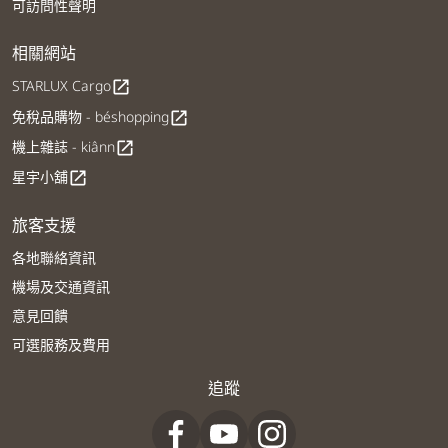
可訪問性聲明
相關網站
STARLUX Cargo
open_in_new
免稅品購物 - béshopping
open_in_new
機上雜誌 - kiânn
open_in_new
星宇小舖
open_in_new
旅客支援
各地聯絡資訊
機場及交通資訊
意見回饋
可選服務及費用
追蹤