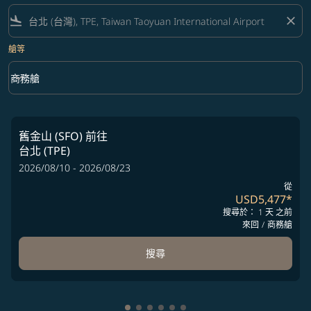
flight_land
close
艙等
keyboard_arrow_down
商務艙
艙等 option 商務艙 Selected
舊金山 (SFO)
前往
台北 (TPE)
2026/08/10 - 2026/08/23
從
USD5,477
*
搜尋於： 1 天 之前
來回
/
商務艙
搜尋