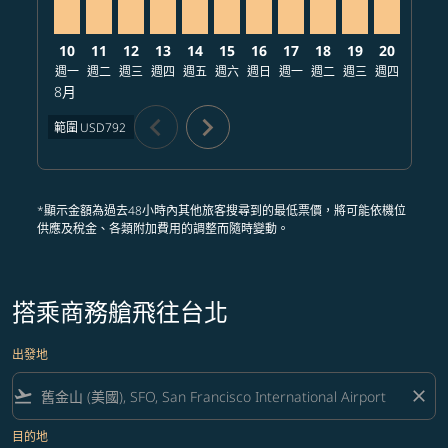
10
11
12
13
14
15
16
17
18
19
20
21
週一
週二
週三
週四
週五
週六
週日
週一
週二
週三
週四
週五
8月
chevron_left
chevron_right
範圍
USD792
*顯示金額為過去48小時內其他旅客搜尋到的最低票價，將可能依機位
供應及稅金、各類附加費用的調整而隨時變動。
搭乘商務艙飛往台北
出發地
flight_takeoff
close
目的地