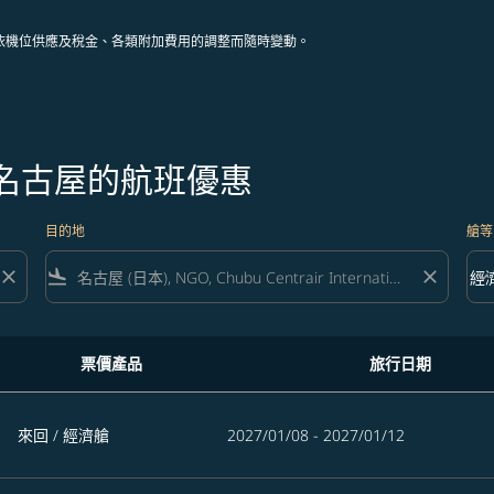
依機位供應及稅金、各類附加費用的調整而隨時變動。
往名古屋的航班優惠
目的地
艙等
close
flight_land
close
keyboard_arrow_down
經
艙等 
票價產品
旅行日期
來回
/
經濟艙
2027/01/08 - 2027/01/12