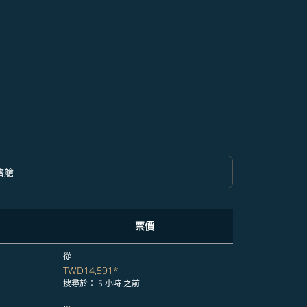
濟艙
option 經濟艙 Selected
票價
從
TWD14,591
*
搜尋於： 5 小時 之前