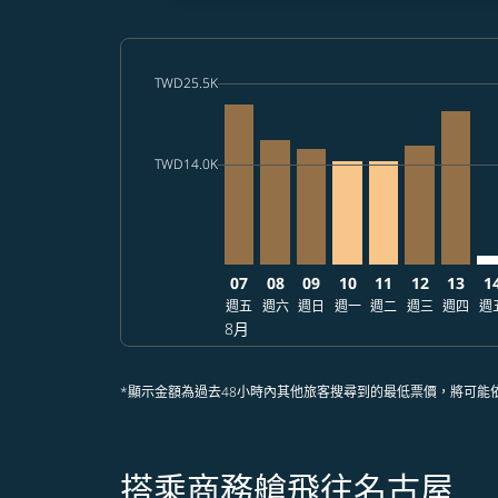
cmp-daily-histogram-bars-legend-max-price-a
TWD25.5K
Displaying fares for 八月-2026
TPE–NGO, 2026/08/07 – 2026/08
TPE–NGO, 2026/08/08 – 202
TPE–NGO, 2026/08/09 –
TPE–NGO, 2026/08/
TPE–NGO, 2026
TPE–NGO, 2
TPE–NG
TP
cmp-daily-histogram-bars-legend-min-price-a
TWD14.0K
07
08
09
10
11
12
13
1
週五
週六
週日
週一
週二
週三
週四
週
8月
*顯示金額為過去48小時內其他旅客搜尋到的最低票價，將可能
搭乘商務艙飛往名古屋