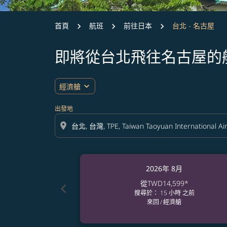
首頁
航班
前往日本
台北 - 名古屋
即將從台北飛往名古屋的
expand_more
經濟艙
出發地
location_on
2026年 8月
從
TWD14,599
*
chevron_left
搜尋於： 15 小時 之前
來回
/
經濟艙