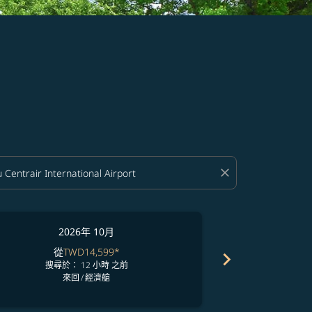
close
2026年 10月
2
從
TWD14,599
*
從
T
chevron_right
搜尋於： 12 小時 之前
搜尋於
來回
/
經濟艙