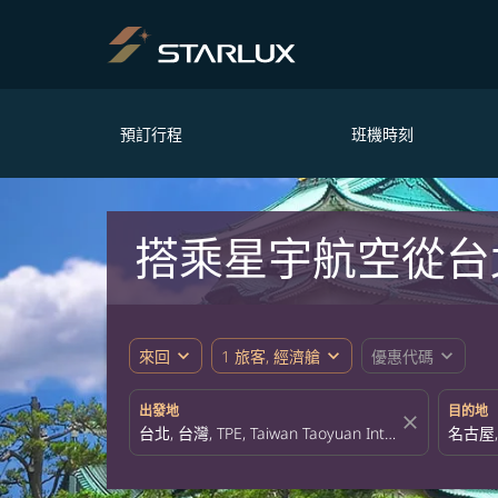
預訂行程
班機時刻
搭乘星宇航空從台
expand_more
expand_more
expand_more
來回
1 旅客, 經濟艙
優惠代碼
出發地
目的地
close