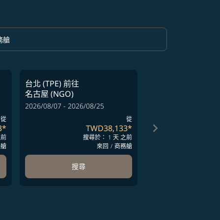
務艙
option 商務艙 Selected
台北 (TPE)
前往
台北 (TPE)
前往
名古屋 (NGO)
名古屋 (NGO)
2026/08/07 - 2026/08/25
2026/08/07 - 2026/08
從
從
keyboard_arrow_right
3
*
TWD38,133
*
T
之前
搜尋於： 1 天 之前
搜尋
務艙
來回
/
商務艙
搜尋
搜尋
ards 1 to 4
-cards 5 to 6