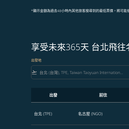
*顯示金額為過去48小時內其他旅客搜尋到的最低票價，將可能
享受未來365天 台北飛
出發地
flight_takeoff
出發
前往
享受未來365天 台北飛往名古屋的航班優惠
台北 (TPE)
名古屋 (NGO)